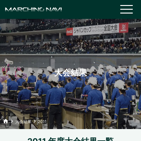
大会結果
home
keyboard_arrow_right
keyboard_arrow_right
大会結果
2011