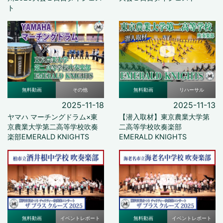
ト
無料動画
その他
無料動画
リハーサル
2025-11-18
2025-11-13
ヤマハ マーチングドラム×東
【潜入取材】東京農業大学第
京農業大学第二高等学校吹奏
二高等学校吹奏楽部
楽部EMERALD KNIGHTS
EMERALD KNIGHTS
無料動画
イベントレポート
無料動画
イベントレポート