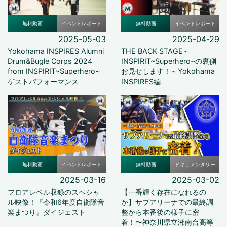
無料動画
イベントレポート
無料動画
イベントレポート
2025-05-03
2025-04-29
Yokohama INSPIRES Alumni
THE BACK STAGE～
Drum&Bugle Corps 2024
INSPIRIT~Superhero~の裏側
from INSPIRIT~Superhero~
お見せします！～Yokohama
ゲストパフォーマンス
INSPIRES編
無料動画
イベントレポート
無料動画
ドキュメンタリー
2025-03-16
2025-03-02
フロアレベル収録のスペシャ
【一番輝く存在になれるの
ル映像！『令和6年度自衛隊音
か】サブアリーナでの最終調
楽まつり』ダイジェスト
整から本番後の様子に密
着！〜神奈川県立湘南台高等