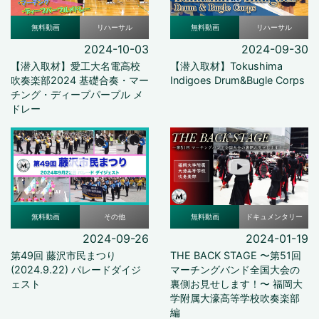
無料動画
リハーサル
無料動画
リハーサル
2024-10-03
2024-09-30
【潜入取材】愛工大名電高校
【潜入取材】Tokushima
吹奏楽部2024 基礎合奏・マー
Indigoes Drum&Bugle Corps
チング・ディープパープル メ
ドレー
無料動画
その他
無料動画
ドキュメンタリー
2024-09-26
2024-01-19
第49回 藤沢市民まつり
THE BACK STAGE 〜第51回
(2024.9.22) パレードダイジ
マーチングバンド全国大会の
ェスト
裏側お見せします！〜 福岡大
学附属大濠高等学校吹奏楽部
編