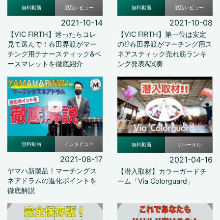
無料動画
製品レビュー
無料動画
製品レビュー
2021-10-14
2021-10-08
【VIC FIRTH】迷ったらコレ
【VIC FIRTH】第一位は安定
見て選んで！春田界渡がマー
の!?春田界渡がマーチング用ス
チング用テナースティック&ベ
ネアスティック売れ筋ランキ
ースマレットを徹底紹介
ング発表&試奏
無料動画
インタビュー
無料動画
リハーサル
2021-08-17
2021-04-16
ヤマハ新製品！マーチングス
【潜入取材】カラーガードチ
ネアドラムの進化ポイントを
ーム「Via Colorguard」
徹底解説