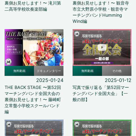
裏側お見せします！〜 滝川第
裏側お見せします！〜 観音寺
二高等学校吹奏楽部編
市立大野原小学校・観音寺マ
ーチングバンドHumming
Wind編
無料動画
ドキュメンタリー
無料動画
その他
2025-01-24
2025-01-12
THE BACK STAGE 〜第52回
写真で振り返る「第52回マー
マーチングバンド全国大会の
チングバンド全国大会」【一
裏側お見せします！〜 藤崎町
般の部】
立常盤小学校スクールバンド
編