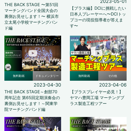
2023-05-01
THE BACK STAGE 〜第51回
【ブラス編】DCIに挑戦したい
マーチングバンド全国大会の
日本人プレーヤーへ〜DCIトッ
裏側お見せします！〜 横浜市
プコーの現役指導者が答えま
立太尾小学校マーチングバン
す〜
ド編
無料動画
ドキュメンタリー
無料動画
その他
2023-04-30
2023-04-06
THE BACK STAGE～創部70
【ブラスプレイヤー必見！】
周年記念 第65回定期演奏会の
ヤマハ豊岡工場 マーチングブ
裏側お見せします！～関東学
ラス製造工程ツアー
院マーチングバンド編