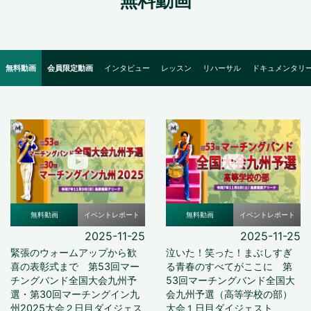
無料動画
無料動画
会員限定動画
インタビュー
レッスン
リハーサル
ドキュメンタリ
無料動画
イベントレポート
無料動画
イベントレポート
2025-11-25
2025-11-25
緊張のウォームアップから歓
泣いた！笑った！まぶしすぎ
喜の表彰式まで 第53回マー
る青春のすべてがここに 第
チングバンド全国大会九州予
53回マーチングバンド全国大
選・第30回マーチングイン九
会九州予選（高等学校の部）
州2025大会２日目ダイジェス
大会１日目ダイジェスト