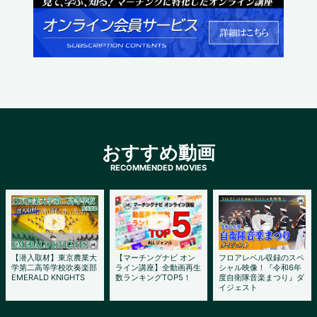
おすすめ動画
【潜入取材】東京農業大
【マーチングナビ オン
フロアレベル収録のスペ
学第二高等学校吹奏楽部
ライン講座】全動画再生
シャル映像！『令和6年
EMERALD KNIGHTS
数ランキングTOP5！
度自衛隊音楽まつり』ダ
イジェスト