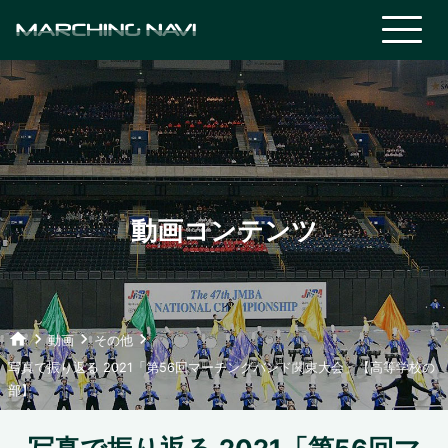
動画コンテンツ
home
keyboard_arrow_right
keyboard_arrow_right
keyboard_arrow_right
動画
その他
写真で振り返る 2021「第56回マーチングバンド関東大会」【高等学校の
部】