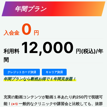
年間プラン
0
入会金
円
12,000
利用料
円(税込)/年
間
クレジットカード決済
キャリア決済
年間プランなら断然お得で１年間見放題！
充実の動画コンテンツが動画１本あたり約250円で視聴可
能！
一般的なクリニックや講習会と比較しても、抜群
(※1)