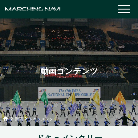
動画コンテンツ
home
keyboard_arrow_right
keyboard_arrow_right
動画
ドキュメンタリー