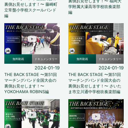
裏側お見せします！〜 福岡大
裏側お見せします！〜 藤崎町
学附属大濠高等学校吹奏楽部
立常盤小学校スクールバンド
編
編
無料動画
ドキュメンタリー
無料動画
ドキュメンタリー
2024-01-19
2024-01-19
THE BACK STAGE 〜第51回
THE BACK STAGE 〜第51回
マーチングバンド全国大会の
マーチングバンド全国大会の
裏側お見せします！〜
裏側お見せします！〜 さいた
YOKOHAMA ROBINS編
ま市立川通中学校吹奏楽部編