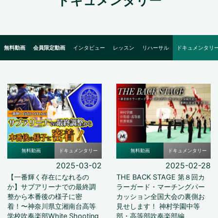
ドキュメンタリー
無料動画
会員限定動画
インタビュー
レッスン
リハーサル
ドキュメンタリ
無料動画
ドキュメンタリー
無料動画
ドキュメンタリー
2025-03-02
2025-02-28
【一番輝く存在になれるの
THE BACK STAGE 第８回カ
か】サブアリーナでの最終調
ラーガード・マーチングパー
整から本番後の様子に密
カッション全国大会の裏側お
着！〜神奈川県立湘南台高等
見せします！ 神村学園中等
学校吹奏楽部White Shooting
部・高等部吹奏楽部編