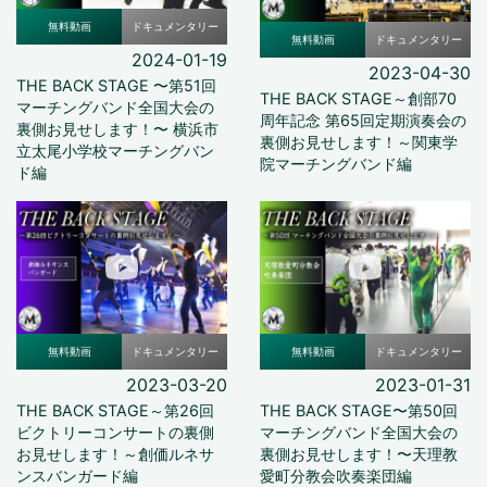
無料動画
ドキュメンタリー
無料動画
ドキュメンタリー
2024-01-19
2023-04-30
THE BACK STAGE 〜第51回
THE BACK STAGE～創部70
マーチングバンド全国大会の
周年記念 第65回定期演奏会の
裏側お見せします！〜 横浜市
裏側お見せします！～関東学
立太尾小学校マーチングバン
院マーチングバンド編
ド編
無料動画
ドキュメンタリー
無料動画
ドキュメンタリー
2023-03-20
2023-01-31
THE BACK STAGE～第26回
THE BACK STAGE〜第50回
ビクトリーコンサートの裏側
マーチングバンド全国大会の
お見せします！～創価ルネサ
裏側お見せします！〜天理教
ンスバンガード編
愛町分教会吹奏楽団編