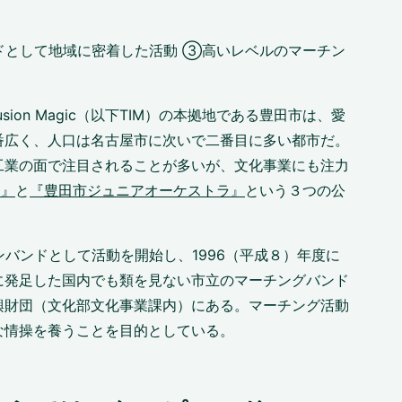
ドとして地域に密着した活動 ③高いレベルのマーチン
usion Magic（以下TIM）の本拠地である豊田市は、愛
番広く、人口は名古屋市に次いで二番目に多い都市だ。
工業の面で注目されることが多いが、文化事業にも注力
団』
と
『豊田市ジュニアオーケストラ』
という３つの公
。
ョンバンドとして活動を開始し、1996（平成８）年度に
に発足した国内でも類を見ない市立のマーチングバンド
興財団（文化部文化事業課内）にある。マーチング活動
な情操を養うことを目的としている。