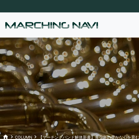
home
keyboard_arrow_right
keyboard_arrow_right
COLUMN
【マーチングバンド解体新書】青少年の豊かな心を育む公立バン