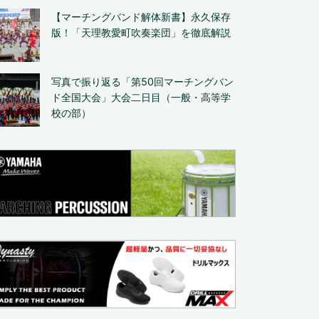
【マーチングバンド解体新書】永久保存
版！「天理教愛町吹奏楽団」を徹底解説
写真で振り返る「第50回マーチングバン
ド全国大会」大会二日目（一般・高等学
校の部）