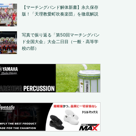
【マーチングバンド解体新書】永久保存
版！「天理教愛町吹奏楽団」を徹底解説
写真で振り返る「第50回マーチングバン
ド全国大会」大会二日目（一般・高等学
校の部）