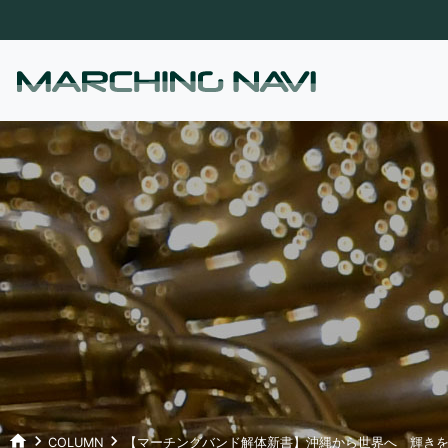
home
keyboard_arrow_right
keyboard_arrow_right
COLUMN
【マーチングバンド解体新書】沖縄から世界へ 輝きを放つ「Col