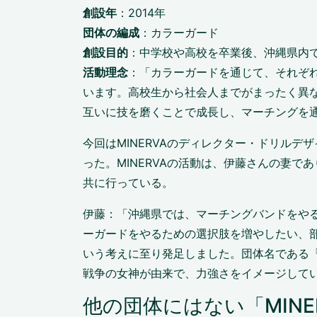
創設年
：2014年
団体の編成
：カラーガード
創設目的
：中学校や高校を卒業後、沖縄県内
活動理念
：「カラーガードを通じて、それぞ
います。高校生から社会人までがまったく異
互いに技を磨くことで成長し、マーチングを
今回はMINERVAのディレクター・ドリル
った。MINERVAの活動は、伊藤さんの妻
共に行っている。
伊藤：「沖縄県では、マーチングバンドをや
ーガードをやるための選択肢を増やしたい、
いう考えに至り発足しました。団体名である『
戦争の女神が由来で、力強さをイメージして
他の団体にはない「MIN