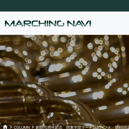
home
keyboard_arrow_right
keyboard_arrow_right
COLUMN
創部70周年記念 関東学院マーチングバンド 第65回