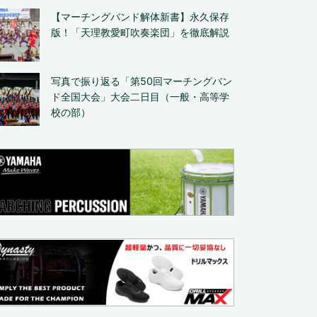
【マーチングバンド解体新書】永久保存
版！「天理教愛町吹奏楽団」を徹底解説
写真で振り返る「第50回マーチングバン
ド全国大会」大会二日目（一般・高等学
校の部）