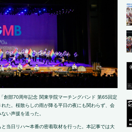
て「創部70周年記念 関東学院マーチングバンド 第65回定
された。桜散らしの雨が降る平日の夜にも関わらず、会
みない声援を送った。
もと当日リハ〜本番の密着取材を行った。本記事では大