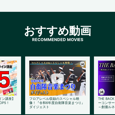
おすすめ動画
イン講座】
フロアレベル収録のスペシャル映
THE BAC
OP5！
像！『令和6年度自衛隊音楽まつり』
ーコンサー
ダイジェスト
～創価ルネ