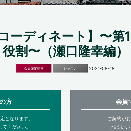
コーディネート】〜第1
役割〜（瀬口隆幸編）
2021-08-18
会員限定動画
レッスン
の方
会員
限定となります。
ご契約がお
してください。
下記より