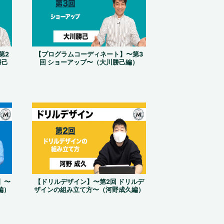
第2
【プログラムコーディネート】〜第3
勝己
回 ショーアップ〜（大川勝己編）
】〜
【ドリルデザイン】〜第2回 ドリルデ
編）
ザインの組み立て方〜（河野成久編）