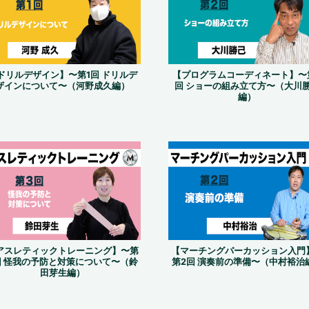
ドリルデザイン】〜第1回 ドリルデ
【プログラムコーディネート】〜
ザインについて〜（河野成久編）
回 ショーの組み立て方〜（大川
編）
アスレティックトレーニング】〜第
【マーチングパーカッション入門
回 怪我の予防と対策について〜（鈴
第2回 演奏前の準備〜（中村裕治
田芽生編）