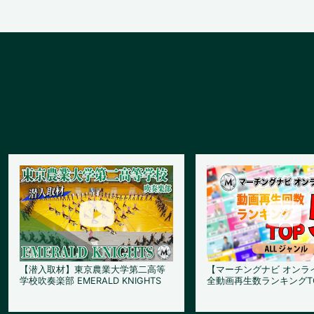
【潜入取材】東京農業大学第二高等
【マーチングナビ オンラ
学校吹奏楽部 EMERALD KNIGHTS
全動画再生数ランキングT