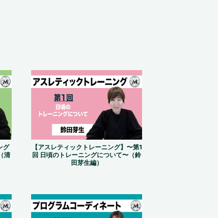
ング
【アスレティックトレーニング】〜第1
（清
回 日頃のトレーニングについて〜（鈴
田芽生編）