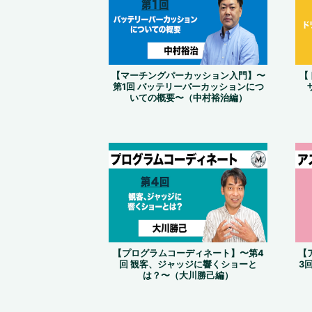
【マーチングパーカッション入門】〜
【
第1回 バッテリーパーカッションにつ
いての概要〜（中村裕治編）
【プログラムコーディネート】〜第4
【
回 観客、ジャッジに響くショーと
3
は？〜（大川勝己編）