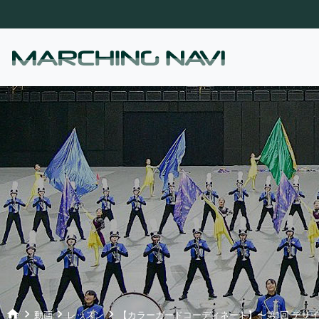
home
keyboard_arrow_right
keyboard_arrow_right
keyboard_arrow_right
動画
レッスン
【カラーガードコーディネート】〜第1回 デザ