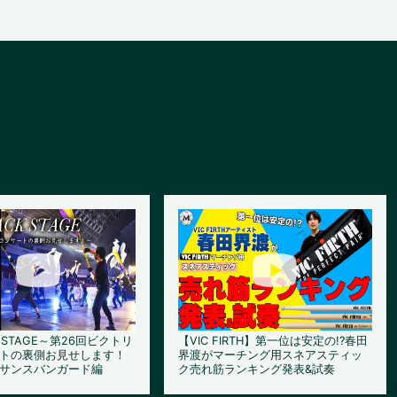
K STAGE～第26回ビクトリ
【VIC FIRTH】第一位は安定の!?春田
トの裏側お見せします！
界渡がマーチング用スネアスティッ
サンスバンガード編
ク売れ筋ランキング発表&試奏