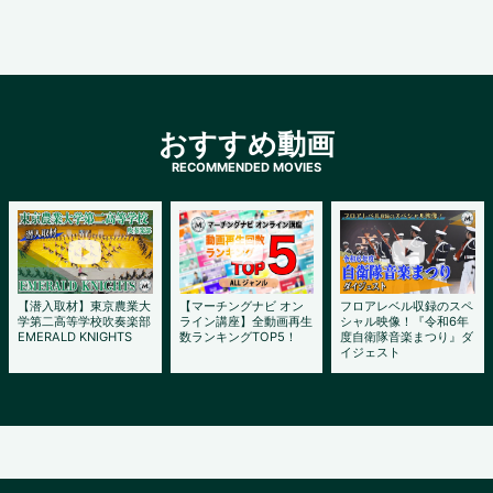
おすすめ動画
【潜入取材】東京農業大
【マーチングナビ オン
フロアレベル収録のスペ
学第二高等学校吹奏楽部
ライン講座】全動画再生
シャル映像！『令和6年
EMERALD KNIGHTS
数ランキングTOP5！
度自衛隊音楽まつり』ダ
イジェスト