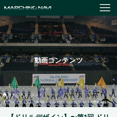
動画コンテンツ
home
keyboard_arrow_right
keyboard_arrow_right
keyboard_arrow_right
動画
レッスン
【ドリルデザイン】〜第1回 ドリルデザインについて〜（河野成久編）