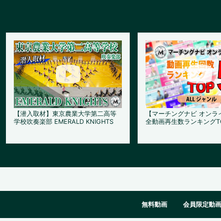
【潜入取材】東京農業大学第二高等
【マーチングナビ オンラ
学校吹奏楽部 EMERALD KNIGHTS
全動画再生数ランキングT
無料動画
会員限定動