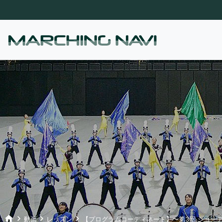
home
keyboard_arrow_right
keyboard_arrow_right
keyboard_arrow_right
動画
レッスン
【プログラムコーディネート】〜第3回 ショー