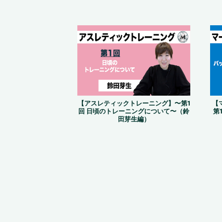
【アスレティックトレーニング】〜第1
【
回 日頃のトレーニングについて〜（鈴
第
田芽生編）