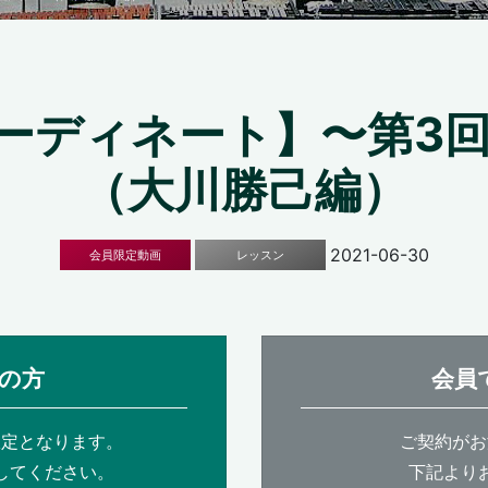
ーディネート】〜第3回
（大川勝己編）
2021-06-30
会員限定動画
レッスン
の方
会員
限定となります。
ご契約がお
してください。
下記より