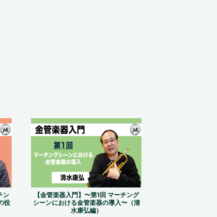
チン
【金管楽器入門】〜第1回 マーチング
の役
シーンにおける金管楽器の導入〜（清
水康弘編）