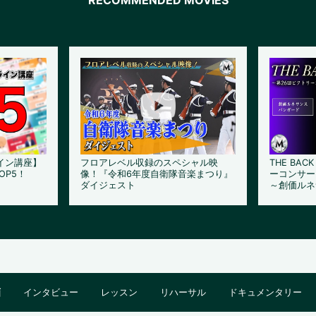
イン講座】
フロアレベル収録のスペシャル映
THE BAC
OP5！
像！『令和6年度自衛隊音楽まつり』
ーコンサー
ダイジェスト
～創価ルネ
画
インタビュー
レッスン
リハーサル
ドキュメンタリー