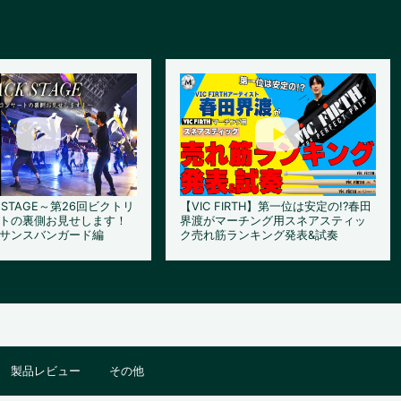
K STAGE～第26回ビクトリ
【VIC FIRTH】第一位は安定の!?春田
トの裏側お見せします！
界渡がマーチング用スネアスティッ
サンスバンガード編
ク売れ筋ランキング発表&試奏
製品レビュー
その他