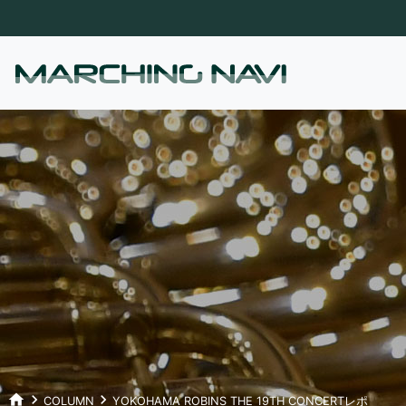
home
keyboard_arrow_right
keyboard_arrow_right
COLUMN
YOKOHAMA ROBINS THE 19TH CONCERTレポ