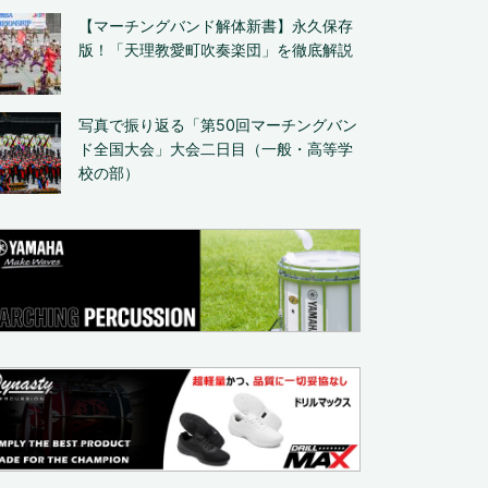
【マーチングバンド解体新書】永久保存
版！「天理教愛町吹奏楽団」を徹底解説
写真で振り返る「第50回マーチングバン
ド全国大会」大会二日目（一般・高等学
校の部）