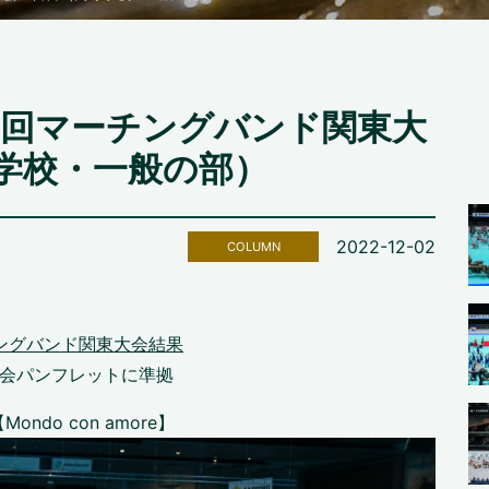
7回マーチングバンド関東大
学校・一般の部）
2022-12-02
COLUMN
ングバンド関東大会結果
大会パンフレットに準拠
do con amore】