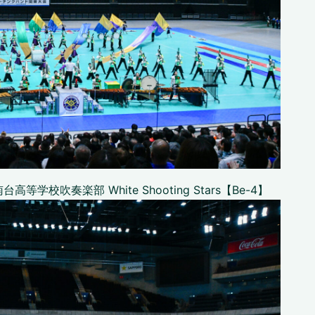
吹奏楽部 White Shooting Stars【Be-4】