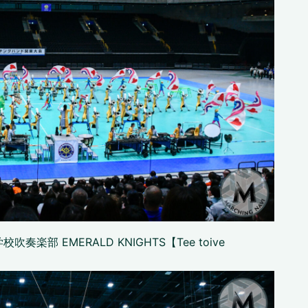
 EMERALD KNIGHTS【Tee toive