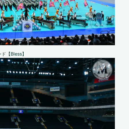
【Bless】