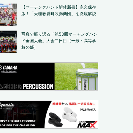
【マーチングバンド解体新書】永久保存
版！「天理教愛町吹奏楽団」を徹底解説
写真で振り返る「第50回マーチングバン
ド全国大会」大会二日目（一般・高等学
校の部）