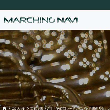
home
keyboard_arrow_right
keyboard_arrow_right
COLUMN
写真で振り返る「第57回マーチングバンド関東大会」