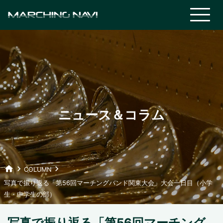
ニュース＆コラム
home
keyboard_arrow_right
keyboard_arrow_right
COLUMN
写真で振り返る「第56回マーチングバンド関東大会」大会一日目（小学
生・中学生の部）
写真で振り返る「第56回マーチング