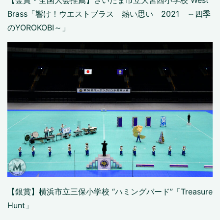
【金賞・全国大会推薦】さいたま市立大宮西小学校 West
Brass「響け！ウエストブラス 熱い思い 2021 ～四季
のYOROKOBI～」
【銀賞】
横浜市立三保小学校 “ハミングバード”
「
Treasure
Hunt
」