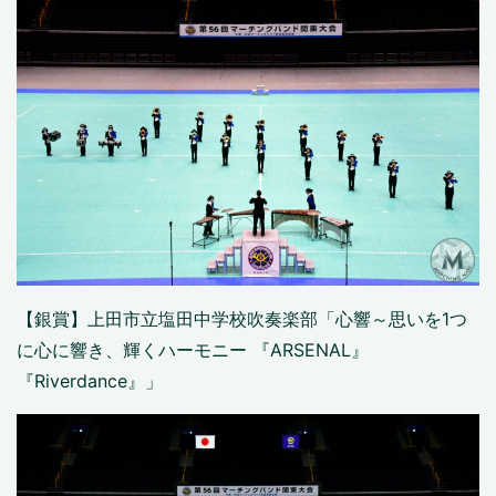
【銀賞】上田市立塩田中学校吹奏楽部「心響～思いを1つ
に心に響き、輝くハーモニー 『ARSENAL』
『Riverdance』」