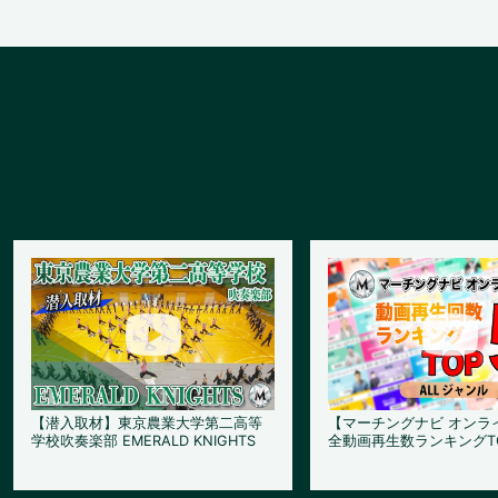
【潜入取材】東京農業大学第二高等
【マーチングナビ オンラ
学校吹奏楽部 EMERALD KNIGHTS
全動画再生数ランキングT