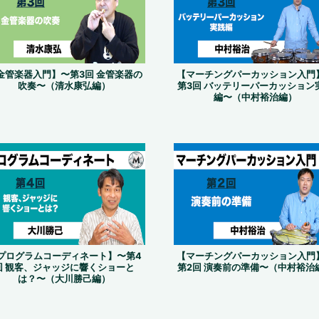
金管楽器入門】〜第3回 金管楽器の
【マーチングパーカッション入門
吹奏〜（清水康弘編）
第3回 バッテリーパーカッション
編〜（中村裕治編）
プログラムコーディネート】〜第4
【マーチングパーカッション入門
回 観客、ジャッジに響くショーと
第2回 演奏前の準備〜（中村裕治
は？〜（大川勝己編）