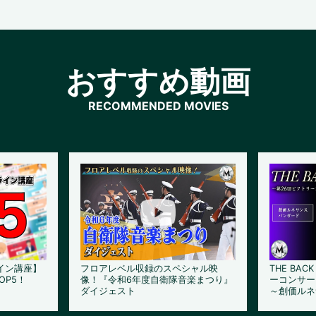
おすすめ動画
イン講座】
フロアレベル収録のスペシャル映
THE BAC
OP5！
像！『令和6年度自衛隊音楽まつり』
ーコンサー
ダイジェスト
～創価ルネ