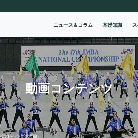
ニュース＆コラム
基礎知識
ス
動画コンテンツ
の実例〜（河野成久編）