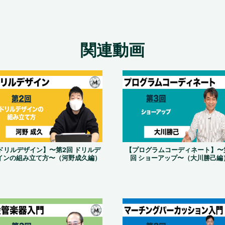
関連動画
ドリルデザイン】〜第2回 ドリルデ
【プログラムコーディネート】〜
インの組み立て方〜（河野成久編）
回 ショーアップ〜（大川勝己編