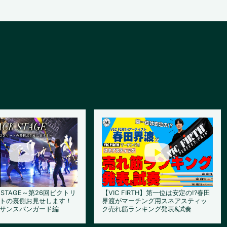
K STAGE～第26回ビクトリ
【VIC FIRTH】第一位は安定の!?春田
トの裏側お見せします！
界渡がマーチング用スネアスティッ
サンスバンガード編
ク売れ筋ランキング発表&試奏