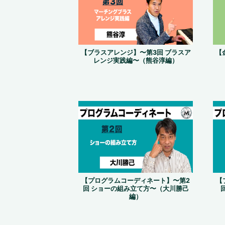
【ブラスアレンジ】〜第3回 ブラスア
【
レンジ実践編〜（熊谷淳編）
【プログラムコーディネート】〜第2
【
回 ショーの組み立て方〜（大川勝己
編）