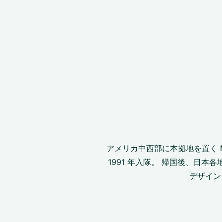
アメリカ中⻄部に本拠地を置く Madi
1991 年入隊。 帰国後、日
デザイン