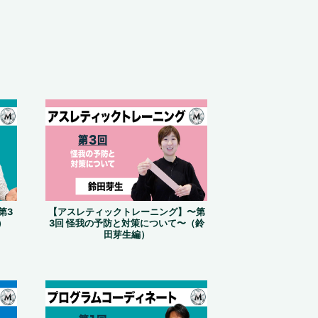
第3
【アスレティックトレーニング】〜第
）
3回 怪我の予防と対策について〜（鈴
田芽生編）