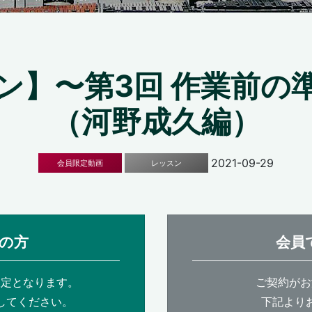
ン】〜第3回 作業前の
（河野成久編）
2021-09-29
会員限定動画
レッスン
の方
会員
限定となります。
ご契約がお
してください。
下記より