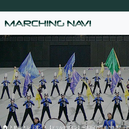
home
keyboard_arrow_right
keyboard_arrow_right
keyboard_arrow_right
動画
レッスン
【ドリルデザイン】〜第3回 作業前の準備とそ