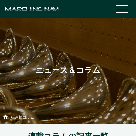
ニュース＆コラム
home
keyboard_arrow_right
連載コラム