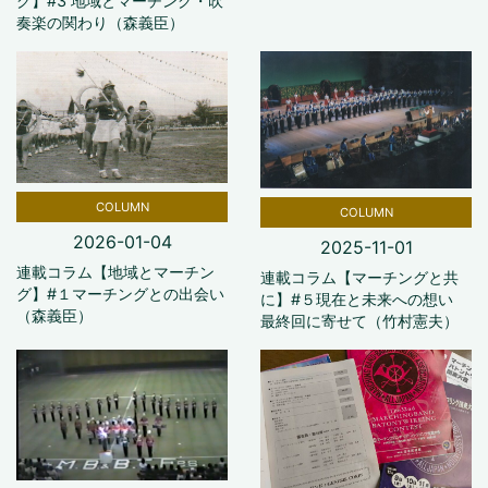
グ】#3 地域とマーチング・吹
奏楽の関わり（森義臣）
COLUMN
COLUMN
2026-01-04
2025-11-01
連載コラム【地域とマーチン
連載コラム【マーチングと共
グ】#１マーチングとの出会い
に】#５現在と未来への想い
（森義臣）
最終回に寄せて（竹村憲夫）