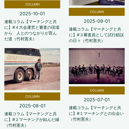
COLUMN
COLUMN
2025-10-01
2025-09-01
連載コラム【マーチングと共
に】#４大会運営と審査の現場
連載コラム【マーチングと共
から 人とのつながりが育ん
に】#３審査員として試行錯誤
だ道（竹村憲夫）
の日々（竹村憲夫）
COLUMN
COLUMN
2025-07-01
2025-08-01
連載コラム【マーチングと共
に】#１マーチングとの出会い
連載コラム【マーチングと共
（竹村憲夫）
に】#２マーチングが結んだ縁
（竹村憲夫）