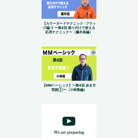
【カラーガードテクニック -フラッ
グ編-】〜第4回 振り付けで使える
応用テクニック〜（藤井昌編）
【MMベーシック】〜第4回 歩き方
実践①〜（小林敦編）