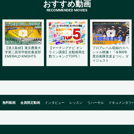
おすすめ動画
【潜入取材】東京農業大
【マーチングナビ オン
フロアレベル収録のスペ
学第二高等学校吹奏楽部
ライン講座】全動画再生
シャル映像！『令和6年
EMERALD KNIGHTS
数ランキングTOP5！
度自衛隊音楽まつり』ダ
イジェスト
無料動画
会員限定動画
インタビュー
レッスン
リハーサル
ドキュメンタリ