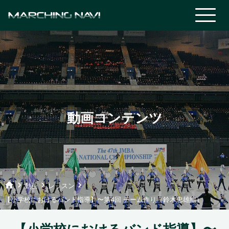
動画コンテンツ
home
keyboard_arrow_right
keyboard_arrow_right
keyboard_arrow_right
動画
レッスン
【小学校におけるバンド指導】〜第4回 チーム作り（鈴木忠雄編）