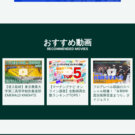
おすすめ動画
【潜入取材】東京農業大
【マーチングナビ オン
フロアレベル収録のスペ
学第二高等学校吹奏楽部
ライン講座】全動画再生
シャル映像！『令和6年
EMERALD KNIGHTS
数ランキングTOP5！
度自衛隊音楽まつり』ダ
イジェスト