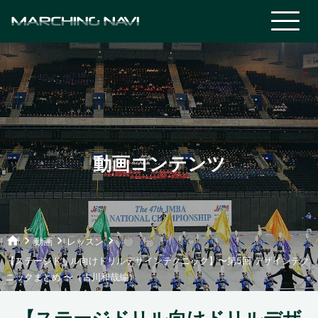
動画コンテンツ
home
keyboard_arrow_right
keyboard_arrow_right
keyboard_arrow_right
動画
レッスン
【ステージドリル向けドリルデザインテクニック】〜第5回 デザインテク
ニックまとめ 〜（古川和哉編）