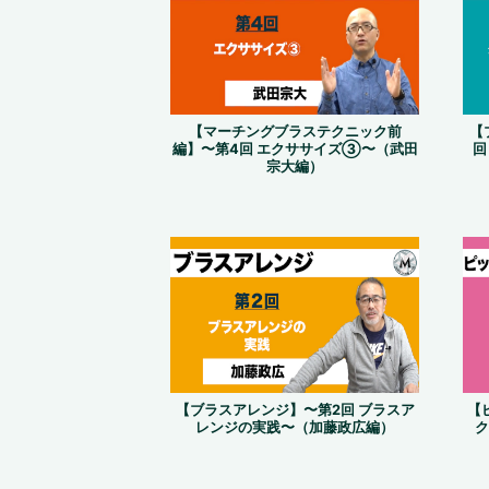
【マーチングブラステクニック前
【
編】〜第4回 エクササイズ③〜（武田
回
宗大編）
【ブラスアレンジ】〜第2回 ブラスア
【
レンジの実践〜（加藤政広編）
ク