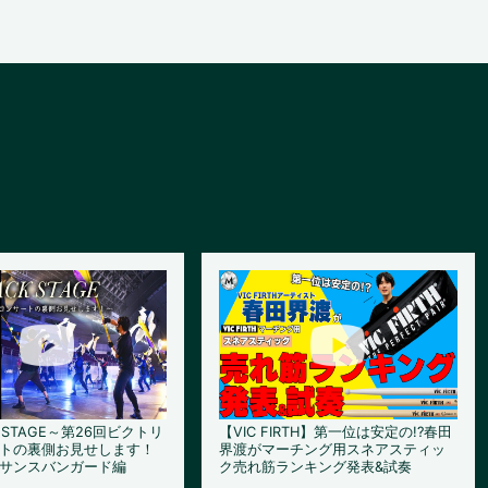
K STAGE～第26回ビクトリ
【VIC FIRTH】第一位は安定の!?春田
トの裏側お見せします！
界渡がマーチング用スネアスティッ
サンスバンガード編
ク売れ筋ランキング発表&試奏