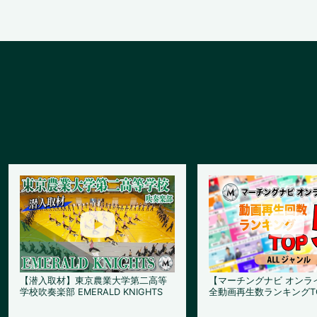
【潜入取材】東京農業大学第二高等
【マーチングナビ オンラ
学校吹奏楽部 EMERALD KNIGHTS
全動画再生数ランキングT