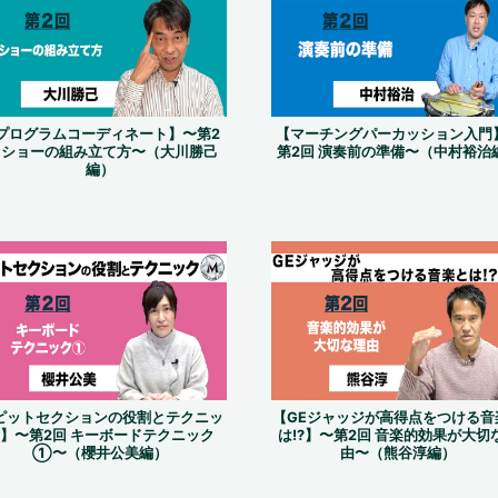
プログラムコーディネート】〜第2
【マーチングパーカッション入門
 ショーの組み立て方〜（大川勝己
第2回 演奏前の準備〜（中村裕治
編）
ピットセクションの役割とテクニッ
【GEジャッジが高得点をつける音
】〜第2回 キーボードテクニック
は!?】〜第2回 音楽的効果が大切
①〜（櫻井公美編）
由〜（熊谷淳編）