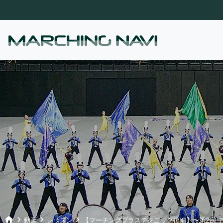
home
keyboard_arrow_right
keyboard_arrow_right
keyboard_arrow_right
動画
レッスン
【マーチングブラステクニック後編】〜第2回 