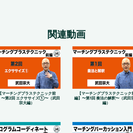
関連動画
【マーチングブラステクニック前
【マーチングブラステクニック
】〜第2回 エクササイズ①〜（武田
編】〜第1回 奏法の解釈〜（武田
宗大編）
編）