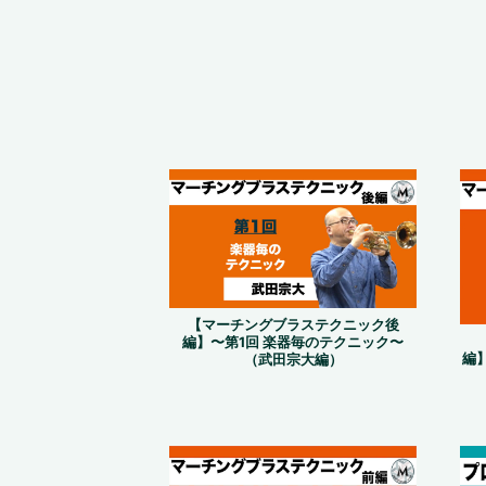
【マーチングブラステクニック後
編】〜第1回 楽器毎のテクニック〜
編
（武田宗大編）