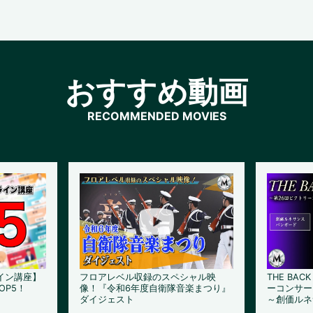
おすすめ動画
イン講座】
フロアレベル収録のスペシャル映
THE BAC
OP5！
像！『令和6年度自衛隊音楽まつり』
ーコンサー
ダイジェスト
～創価ルネ