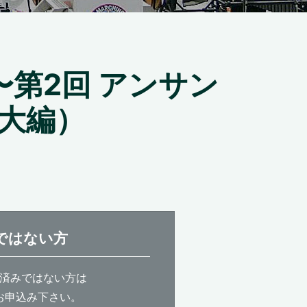
第2回 アンサン
大編）
ではない方
済みではない方は
お申込み下さい。