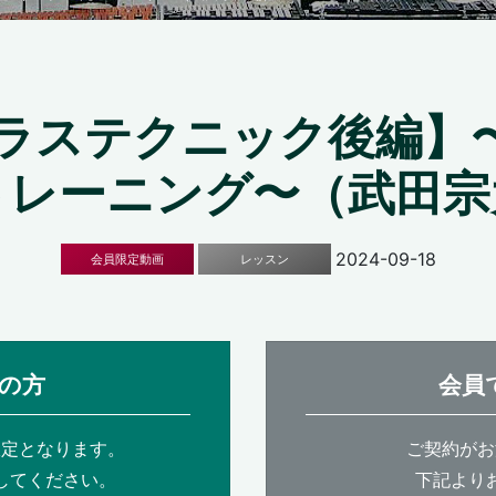
ラステクニック後編】〜
トレーニング〜（武田宗
2024-09-18
会員限定動画
レッスン
の方
会員
限定となります。
ご契約がお
してください。
下記より