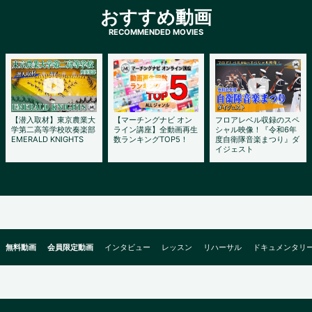
おすすめ動画
【潜入取材】東京農業大
【マーチングナビ オン
フロアレベル収録のスペ
学第二高等学校吹奏楽部
ライン講座】全動画再生
シャル映像！『令和6年
EMERALD KNIGHTS
数ランキングTOP5！
度自衛隊音楽まつり』ダ
イジェスト
無料動画
会員限定動画
インタビュー
レッスン
リハーサル
ドキュメンタリ