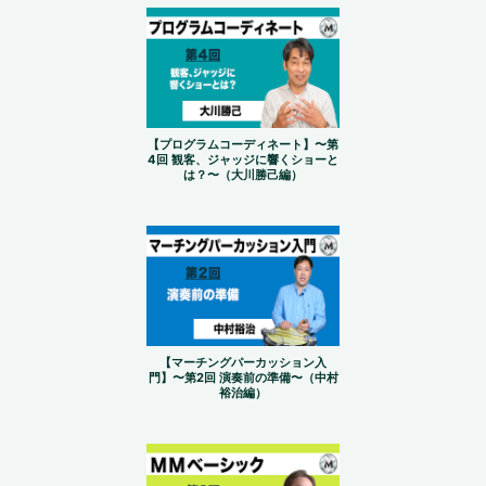
【プログラムコーディネート】〜第
4回 観客、ジャッジに響くショーと
は？〜（大川勝己編）
【マーチングパーカッション入
門】〜第2回 演奏前の準備〜（中村
裕治編）