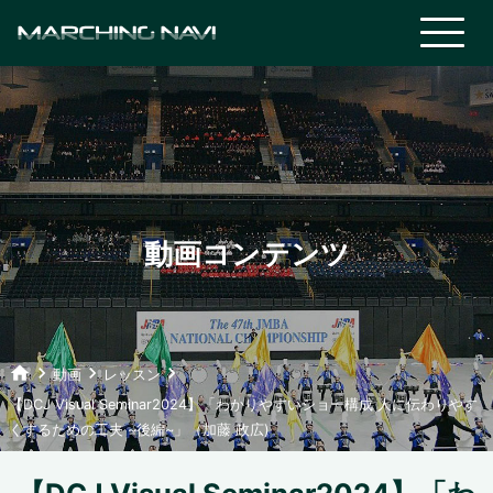
動画コンテンツ
home
keyboard_arrow_right
keyboard_arrow_right
keyboard_arrow_right
動画
レッスン
【DCJ Visual Seminar2024】「わかりやすいショー構成 人に伝わりやす
くするための工夫 ~後編~」（加藤 政広)