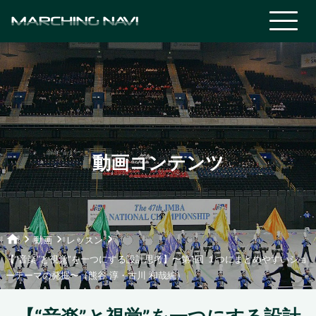
動画コンテンツ
home
keyboard_arrow_right
keyboard_arrow_right
keyboard_arrow_right
動画
レッスン
【“音楽”と視覚”を一つにする設計思考】〜第1回 １つにまとめやすいショ
ーテーマの発掘〜（熊谷 淳・古川 和哉編）