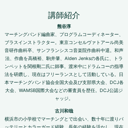
講師紹介
熊谷淳
マーチングバンド編曲家、プログラムコーディネーター、
ブラスインストラクター。東京コンセルヴァトアール尚美
音研作曲科卒、サンフランシスコ音楽院作曲科中退。和声
法、作曲を高橋裕、駒井肇、Alden Jenksの各氏に、トラ
ンペットを関根剛二氏に師事。渡米中にドラムコーの指導
法を研鑽し、現在はフリーランスとして活動している。日
本マーチングバンド協会全国大会及び支部県大会、DCJ各
大会、WAMSB国際大会などの審査員を歴任。DCJ公認ジ
ャッジ。
古川和哉
横浜市の小学校でマーチングとで出会い、数十年に渡りバ
ッテリーとカラーガード経験。長年の経験を活かし、現在