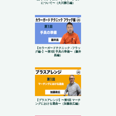
について〜（大川勝己編）
【カラーガードテクニック -フラッ
グ編-】〜第1回 手具の準備〜（藤井
昌編）
【ブラスアレンジ】〜第1回 マーチ
ングにおける選曲〜（加藤政広編）