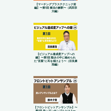
【マーチングブラステクニック前
編】〜第1回 奏法の解釈〜（武田宗
大編）
【ビジュアル達成度アップへの
鍵】〜第1回 動きの中に秘められ
た”言葉”に耳を傾けよう〜（目良康
浩編）
【フロントピットアンサンブル】〜
第1回 良いアンサンブルとは？〜