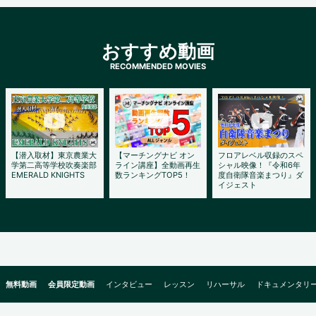
おすすめ動画
【潜入取材】東京農業大
【マーチングナビ オン
フロアレベル収録のスペ
学第二高等学校吹奏楽部
ライン講座】全動画再生
シャル映像！『令和6年
EMERALD KNIGHTS
数ランキングTOP5！
度自衛隊音楽まつり』ダ
イジェスト
無料動画
会員限定動画
インタビュー
レッスン
リハーサル
ドキュメンタリ