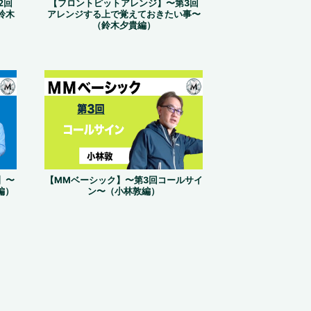
2回
【フロントピットアレンジ】〜第3回
鈴木
アレンジする上で覚えておきたい事〜
（鈴木夕貴編）
】〜
【MMベーシック】〜第3回コールサイ
編）
ン〜（小林敦編）