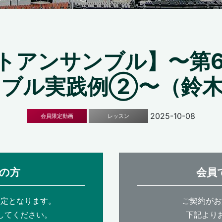
トアンサンブル】〜第6
ンブル実践例②〜（鈴木
2025-10-08
会員限定動画
レッスン
の方
会員
限定となります。
ご契約がお
してください。
下記より