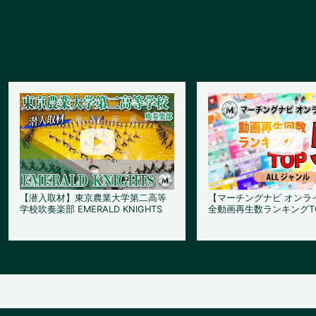
【潜入取材】東京農業大学第二高等
【マーチングナビ オンラ
学校吹奏楽部 EMERALD KNIGHTS
全動画再生数ランキングT