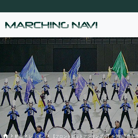
home
keyboard_arrow_right
keyboard_arrow_right
keyboard_arrow_right
動画
レッスン
【フロントピットアンサンブル】〜第6回 曲を