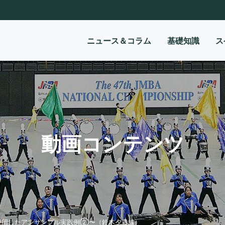
ニュース＆コラム
基礎知識
ス
動画コンテンツ
使用したアンサンブル実践例②〜（鈴木夕貴編）