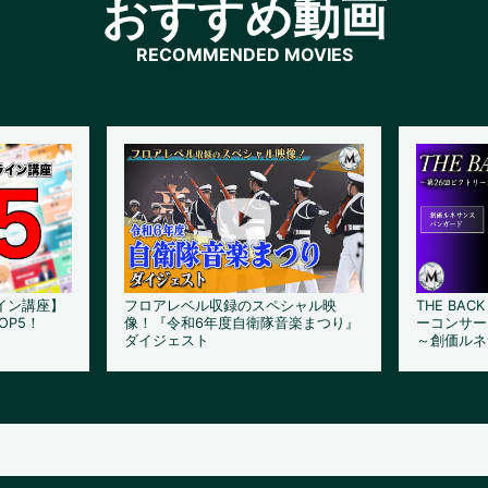
おすすめ動画
イン講座】
フロアレベル収録のスペシャル映
THE BAC
OP5！
像！『令和6年度自衛隊音楽まつり』
ーコンサー
ダイジェスト
～創価ルネ