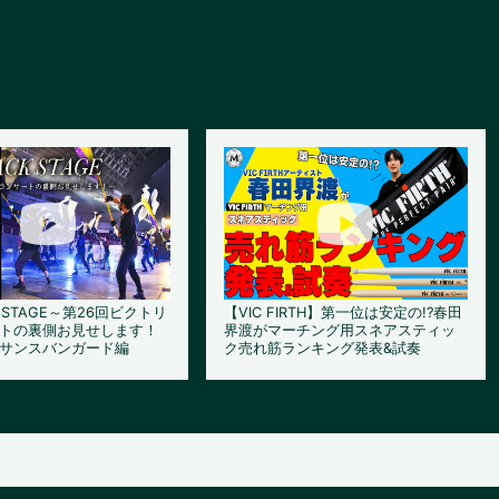
K STAGE～第26回ビクトリ
【VIC FIRTH】第一位は安定の!?春田
トの裏側お見せします！
界渡がマーチング用スネアスティッ
サンスバンガード編
ク売れ筋ランキング発表&試奏