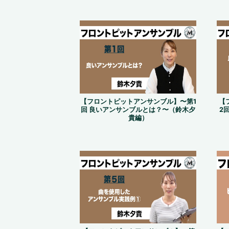
【フロントピットアンサンブル】〜第1
【
回 良いアンサンブルとは？〜（鈴木夕
2
貴編）