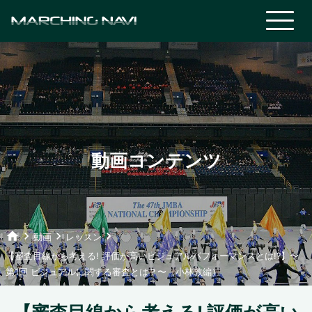
動画コンテンツ
home
keyboard_arrow_right
keyboard_arrow_right
keyboard_arrow_right
動画
レッスン
【審査目線から考える! 評価が高いビジュアルパフォーマンスとは!?】〜
第1回 ビジュアルに関する審査とは？〜（小林敦編）