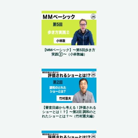
【MMベーシック】〜第5回歩き方
実践②〜（小林敦編）
【審査目線から考える！評価される
ショーとは！？】〜第2回 調和のと
れたショーとは？〜（竹村憲夫編）