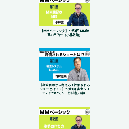
【MMベーシック】〜第1回 MM練
習の目的〜（小林敦編）
【審査目線から考える！評価される
ショーとは！？】〜第1回 審査シス
テムについて〜（竹村憲夫編）