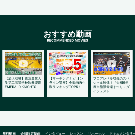
おすすめ動画
【潜入取材】東京農業大
【マーチングナビ オン
フロアレベル収録のスペ
学第二高等学校吹奏楽部
ライン講座】全動画再生
シャル映像！『令和6年
EMERALD KNIGHTS
数ランキングTOP5！
度自衛隊音楽まつり』ダ
イジェスト
無料動画
会員限定動画
インタビュー
レッスン
リハーサル
ドキュメンタリ