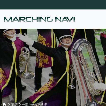
home
keyboard_arrow_right
keyboard_arrow_right
商品
年間キャリア決済